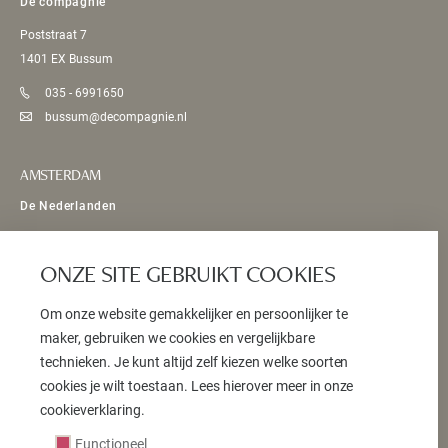
De compagnie
Poststraat 7
1401 EX Bussum
035 - 6991650
bussum@decompagnie.nl
AMSTERDAM
De Nederlanden
Bosboom Toussaintstraat 54 HS
1054 AV Amsterdam
ONZE SITE GEBRUIKT COOKIES
020 - 5893070
Om onze website gemakkelijker en persoonlijker te
info@denederlanden.eu
maker, gebruiken we cookies en vergelijkbare
technieken. Je kunt altijd zelf kiezen welke soorten
cookies je wilt toestaan. Lees hierover meer in onze
© 2026 DE COMPAGNIE
cookieverklaring.
ALGEMENE VOORWAARDEN
Functioneel