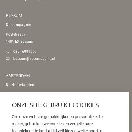
BUSSUM
De compagnie
Poststraat 7
1401 EX Bussum
035 - 6991650
bussum@decompagnie.nl
AMSTERDAM
De Nederlanden
Bosboom Toussaintstraat 54 HS
1054 AV Amsterdam
ONZE SITE GEBRUIKT COOKIES
020 - 5893070
Om onze website gemakkelijker en persoonlijker te
info@denederlanden.eu
maker, gebruiken we cookies en vergelijkbare
technieken. Je kunt altijd zelf kiezen welke soorten