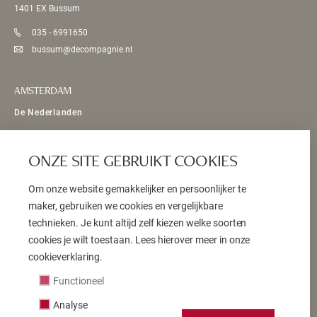
1401 EX Bussum
035 - 6991650
bussum@decompagnie.nl
AMSTERDAM
De Nederlanden
Bosboom Toussaintstraat 54 HS
1054 AV Amsterdam
ONZE SITE GEBRUIKT COOKIES
020 - 5893070
Om onze website gemakkelijker en persoonlijker te
info@denederlanden.eu
maker, gebruiken we cookies en vergelijkbare
technieken. Je kunt altijd zelf kiezen welke soorten
cookies je wilt toestaan. Lees hierover meer in onze
© 2026 DE COMPAGNIE
cookieverklaring.
ALGEMENE VOORWAARDEN
Functioneel
PRIVACY STATEMENT
Analyse